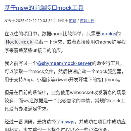
基于msw的前端接口mock工具
发表于
2025-02-22 20:33:24
|
分类于
前端
/
前端工程
在以往的项目中，数据mock比较简单，只需要
mockjs
的
拦截一下请求，或者直接使用Chrome扩展程
Mock.mock
序来覆盖某些url接口的响应。
我之前写过一个
@shymean/mock-server
的命令行工具，
可以读取一个mock文件，然后快速启动一个mock服务器，
用于支持App、小程序等非web开发环境下的接口mock。
但是在目前的系统中，业务使用websocket收发消息的场景
较多，而ws造数据是一个比较复杂的事情，常规的mock工
具没有办法满足需求。
经过一番调研，最终选择了
mswjs
，并成功在项目中成功应
用起来。本文整理一下整个过程以及一些心得体会。