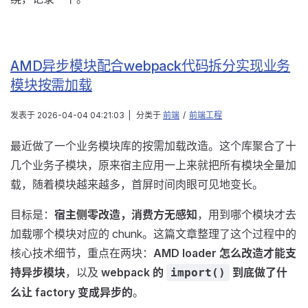
AMD异步模块配合webpack代码拆分实现业务
模块按需加载
发表于
2026-04-04 04:21:03
|
分类于
前端
/
前端工程
最近做了一个业务模块库的按需加载改造。这个库聚合了十
几个业务子模块，原来宿主应用一上来就把所有模块全量加
载，随着模块越来越多，首屏时间肉眼可见地变长。
目标是：
宿主侧零改造，消费方无感知
，用到哪个模块才去
加载哪个模块对应的 chunk。这篇文章整理了这个过程中的
核心技术细节，重点在两块：
AMD loader 怎么改造才能支
持异步模块
，以及
webpack 的
到底做了什
import()
么让 factory 变成异步的
。