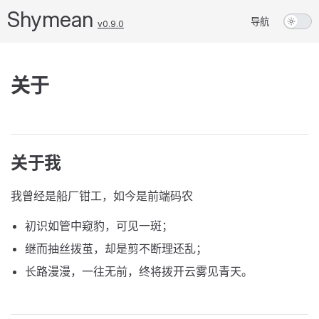
Shymean
导航
v0.9.0
关于
关于我
我曾经是船厂钳工，如今是前端码农
初识如管中窥豹，可见一斑；
继而抽丝拨茧，却是剪不断理还乱；
长路漫漫，一往无前，终将拨开云雾见青天。