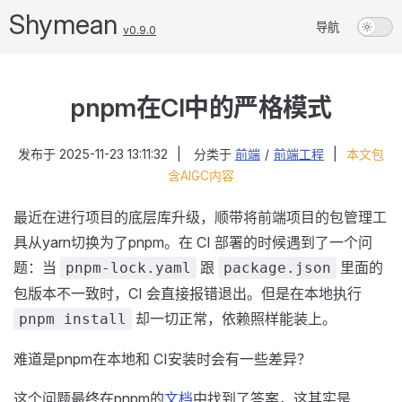
Shymean
导航
v0.9.0
pnpm在CI中的严格模式
发布于
2025-11-23 13:11:32
|
分类于
前端
/
前端工程
|
本文包
含AIGC内容
最近在进行项目的底层库升级，顺带将前端项目的包管理工
具从yarn切换为了pnpm。在 CI 部署的时候遇到了一个问
题：当
跟
里面的
pnpm-lock.yaml
package.json
包版本不一致时，CI 会直接报错退出。但是在本地执行
却一切正常，依赖照样能装上。
pnpm install
难道是pnpm在本地和 CI安装时会有一些差异？
这个问题最终在pnpm的
文档
中找到了答案，这其实是