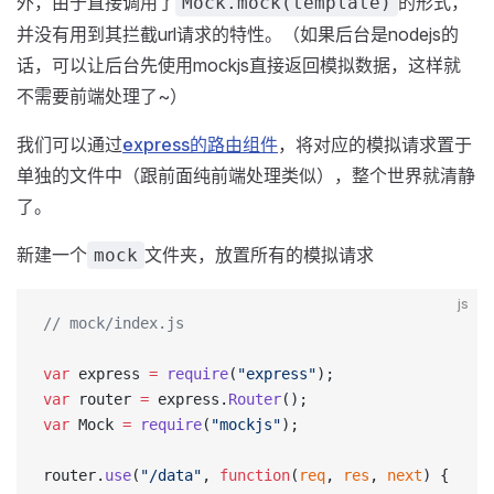
外，由于直接调用了
的形式，
Mock.mock(template)
并没有用到其拦截url请求的特性。（如果后台是nodejs的
话，可以让后台先使用mockjs直接返回模拟数据，这样就
不需要前端处理了~）
我们可以通过
express的路由组件
，将对应的模拟请求置于
单独的文件中（跟前面纯前端处理类似），整个世界就清静
了。
新建一个
文件夹，放置所有的模拟请求
mock
js
// mock/index.js
var
 express 
=
 require
(
"express"
);
var
 router 
=
 express.
Router
();
var
 Mock 
=
 require
(
"mockjs"
);
router.
use
(
"/data"
, 
function
(
req
, 
res
, 
next
) {