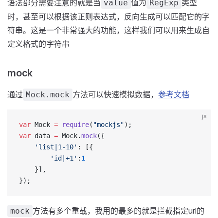
语法部分需要注意的就是当
值为
类型
value
RegExp
时，甚至可以根据该正则表达式，反向生成可以匹配它的字
符串。这是一个非常强大的功能，这样我们可以用来生成自
定义格式的字符串
mock
通过
方法可以快速模拟数据，
参考文档
Mock.mock
js
var
 Mock 
=
 require
(
"mockjs"
);
var
 data 
=
 Mock.
mock
({
    'list|1-10'
: [{
        'id|+1'
:
1
    }],
});
方法有多个重载，我用的最多的就是拦截指定url的
mock