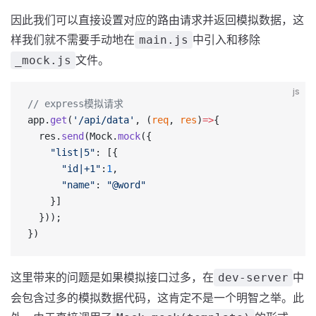
因此我们可以直接设置对应的路由请求并返回模拟数据，这
样我们就不需要手动地在
中引入和移除
main.js
文件。
_mock.js
js
// express模拟请求
app.
get
(
'/api/data'
, (
req
, 
res
)
=>
{
  res.
send
(Mock.
mock
({
    "list|5"
: [{
      "id|+1"
:
1
,
      "name"
: 
"@word"
    }]
  }));
})
这里带来的问题是如果模拟接口过多，在
中
dev-server
会包含过多的模拟数据代码，这肯定不是一个明智之举。此