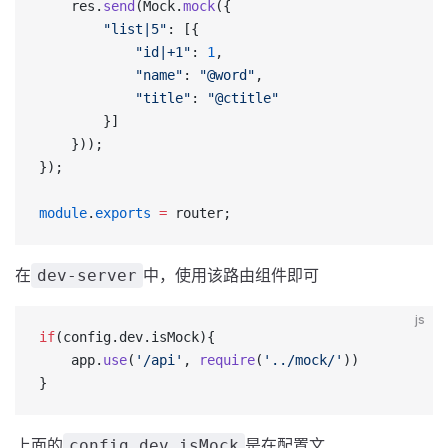
    res.
send
(Mock.
mock
({
        "list|5"
: [{
            "id|+1"
: 
1
,
            "name"
: 
"@word"
,
            "title"
: 
"@ctitle"
        }]
    }));
});
module
.
exports
 =
 router;
在
中，使用该路由组件即可
dev-server
js
if
(config.dev.isMock){
    app.
use
(
'/api'
, 
require
(
'../mock/'
))
}
上面的
是在配置文
config.dev.isMock