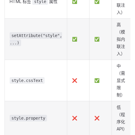
HTML 标签
属性
✅
✅
style
联注
入）
高
（模
setAttribute("style",
✅
✅
拟内
...)
联注
入）
中
（需
❌
✅
显式
style.cssText
限
制）
低
（程
❌
❌
style.property
序化
API）