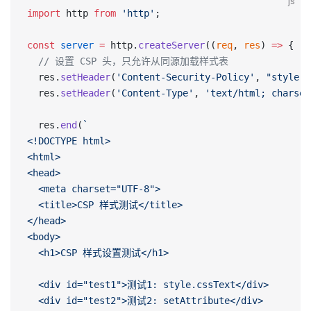
js
import
 http 
from
 'http'
;
const
 server
 =
 http.
createServer
((
req
, 
res
) 
=>
 {
  // 设置 CSP 头，只允许从同源加载样式表
  res.
setHeader
(
'Content-Security-Policy'
, 
"style-s
  res.
setHeader
(
'Content-Type'
, 
'text/html; charset
  res.
end
(
`
<!DOCTYPE html>
<html>
<head>
  <meta charset="UTF-8">
  <title>CSP 样式测试</title>
</head>
<body>
  <h1>CSP 样式设置测试</h1>
  <div id="test1">测试1: style.cssText</div>
  <div id="test2">测试2: setAttribute</div>