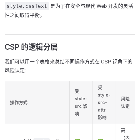
是为了在安全与现代 Web 开发的灵活
style.cssText
性之间取得平衡。
CSP 的逻辑分层
我们可以用一个表格来总结不同操作方式在 CSP 视角下的
风险认定：
受
受
style-
style-
风险
操作方式
src-
src 影
认定
attr
响
影响
高
（内