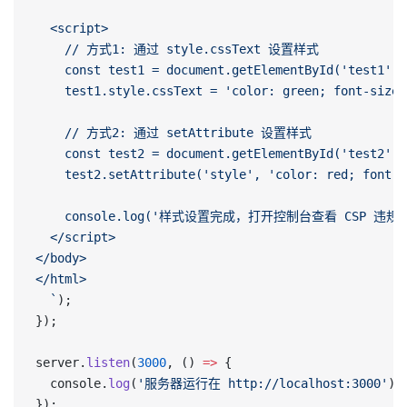
  <script>
    // 方式1: 通过 style.cssText 设置样式
    const test1 = document.getElementById('test1');
    test1.style.cssText = 'color: green; font-size:
    // 方式2: 通过 setAttribute 设置样式
    const test2 = document.getElementById('test2');
    test2.setAttribute('style', 'color: red; font-s
    console.log('样式设置完成，打开控制台查看 CSP 违规
  </script>
</body>
</html>
  `
);
});
server.
listen
(
3000
, () 
=>
 {
  console.
log
(
'服务器运行在 http://localhost:3000'
);
});