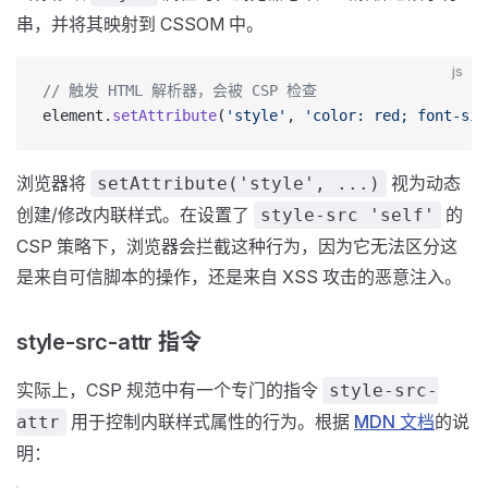
串，并将其映射到 CSSOM 中。
js
// 触发 HTML 解析器，会被 CSP 检查
element.
setAttribute
(
'style'
, 
'color: red; font-siz
浏览器将
视为动态
setAttribute('style', ...)
创建/修改内联样式。在设置了
的
style-src 'self'
CSP 策略下，浏览器会拦截这种行为，因为它无法区分这
是来自可信脚本的操作，还是来自 XSS 攻击的恶意注入。
style-src-attr 指令
实际上，CSP 规范中有一个专门的指令
style-src-
用于控制内联样式属性的行为。根据
MDN 文档
的说
attr
明：