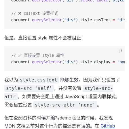
document.
querySelector
(
"div"
).
setAttribute
(
"style"
,
// ❌ cssText 设置样式
document.
querySelector
(
"div"
).style.cssText 
=
 "disp
但是，直接设置 style 属性不会被阻止：
js
// ✅ 直接设置 style 属性
document.
querySelector
(
"div"
).style.display 
=
 "none
我以为
能够生效。因为我们只设置了
style.cssText
，并没有设置
style-src 'self'
style-src-
。如果要完全阻止通过 JavaScript 设置内联样式，
attr
需要显式设置
。
style-src-attr 'none'
但在查阅资料的时候并编写demo验证的时候，我发现
MDN 文档之前对这个行为的描述是有误的。在
GitHub