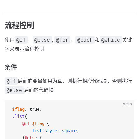
流程控制
使用
，
,
，
和
关键
@if
@else
@for
@each
@while
字来表示流程控制
条件
后面的变量如果为真，则执行相应代码块，否则执行
@if
后面的代码块
@else
scss
$flag
: true;
.list
{
    @if
 $flag
 {
        list-style
: 
square
;
    }
@else 
{