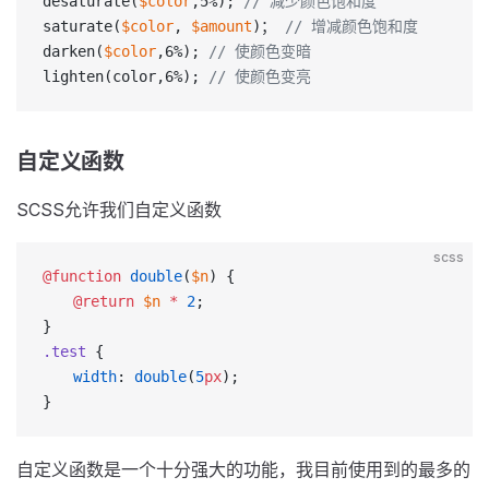
desaturate(
$color
,5%); 
// 减少颜色饱和度
saturate(
$color
, 
$amount
)； 
// 增减颜色饱和度
darken(
$color
,6%); 
// 使颜色变暗
lighten(color,6%); 
// 使颜色变亮
自定义函数
SCSS允许我们自定义函数
scss
@function
 double
(
$n
) {
　　@return
 $n
 *
 2
;
}
.test
 {
　　width
: 
double
(
5
px
);
}
自定义函数是一个十分强大的功能，我目前使用到的最多的