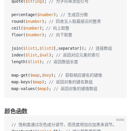
quote(
$string
); 
// 为字符串添加引号
percentage(
$number
); 
// 生成百分数
round(
$number
); 
// 四舍五入取最接近的整肃
ceil(
$number
)；
// 向上取整
floor(
$number
); 
// 向下取整
join(
$list1
,
$list2
[,separator]); 
// 连接数组
index(
$list
,
$val
); 
// 返回对应元素的索引
length(
$list
); 
// 返回数组长度
map-get(
$map
,
$key
); 
// 获取相应键名的键值
map-keys(
$map
); 
// 返回对象的键名数组
map-values(
$map
); 
// 返回对象的键值数组
颜色函数
scss
// 饱和度通过灰色成分调节，而亮度用加白加黑来调节。