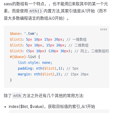
sass的数组有一个特点，，也不能用[]来取其中的某一个元
素，而是使用
内置方法,其索引值是从1开始（而不
nth()
是大多数编程语言的数组从0开始）。
scss
$base
: 
'.txm'
;
$list1
: 
5
px
 10
px
 15
px
 20
px
; 
// 一维数组
$list2
: 
5
px
 10
px
, 
15
px
 20
px
; 
// 二维数组
$list3
: (
5
px
 10
px
) (
20
px
 30
px
); 
// 同上，二维数组的
#{$base}
-list {
    list-style
: 
none
;
    padding
: 
nth
(
$list1
,
1
); 
// 5px
    margin
: 
nth
(
$list2
,
2
); 
// 15px 20px
}
除了
方法之外还有几个其他的常用方法:
nth
index($list, $value)，获取目标值的索引,从1开始