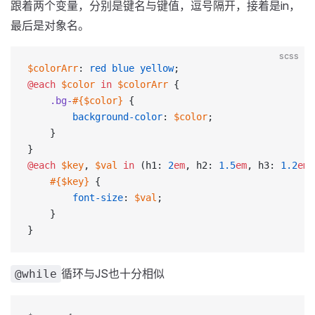
跟着两个变量，分别是键名与键值，逗号隔开，接着是in，
最后是对象名。
scss
$colorArr
: 
red
 blue
 yellow
;
@each
 $color
 in
 $colorArr
 {
	.bg-
#{$color}
 {
		background-color
: 
$color
;
	}
}
@each
 $key
, 
$val
 in
 (h1: 
2
em
, h2: 
1.5
em
, h3: 
1.2
em
)
	#{$key}
 {
		font-size
: 
$val
;
	}
}
循环与JS也十分相似
@while