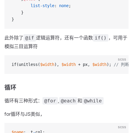
        list-style
: 
none
;
    }
}
此外除了
逻辑运算符，还有一个函数
，可用于
@if
if()
模拟三目运算符
scss
if(unitless(
$width
), 
$width
 + px, 
$width
); 
// 判断
循环
循环有三种形式：
,
和
@for
@each
@while
for循环与JS类似，
scss
$name
: .t
-
col;