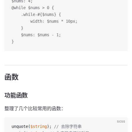
$nums: 4;
@while $nums > 0 {
	.while-#{$nums} {
		width: $nums * 10px;
	}
	$nums: $nums - 1;
}
函数
功能函数
整理了几个比较常用的函数：
scss
unquote(
$string
); 
// 去除字符串