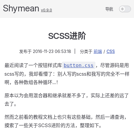
Shymean
导航
v0.9.0
SCSS进阶
发布于
2016-11-23 06:53:18
|
分类于
前端
/
CSS
最近阅读了一个按钮样式库
，尽管源码是用
button.css
scss写的，我却看懵了：别人写的scss和我写的完全不一样
啊，各种数组各种循环...！
原本以为会用混合器和继承就差不多了，实际上还差的远了
去了。
然而之前看的教程文档上也只有这些基础，然后一通查询，
摸索了一些关于SCSS进阶的方法，整理如下。