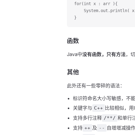
for(int x : arr ){
	System.out.println( x
}
函数
Java中
没有函数，只有方法
，
其他
此外还有一些零碎的语法：
标识符命名大小写敏感，不
关键字与
比较相似，用
C++
支持多行注释
和单行
/**/
支持
及
自增增减操
++
--