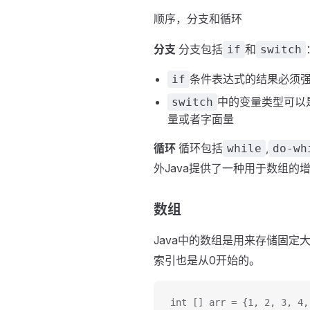
顺序，分支和循环
分支
分支包括
和
if
switch
条件表达式的结果必须
if
中的变量类型可以
switch
量或者字面量
循环
循环包括
,
while
do-wh
外Java提供了一种用于数组的
数组
Java中的数组是用来存储固
索引也是从0开始的。
int [] arr = {1, 2, 3, 4,