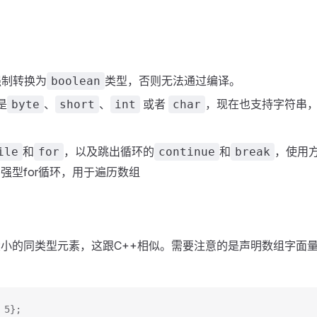
：
强制转换为
类型，否则无法通过编译。
boolean
是
、
、
或者
，现在也支持字符串
byte
short
int
char
和
，以及跳出循环的
和
，使用方法
ile
for
continue
break
增强型for循环，用于遍历数组
定大小的同类型元素，这跟C++相似。需要注意的是声明数组字面
 5};