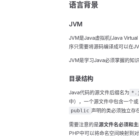
语言背景
JVM
JVM是Java虚拟机(Java V
序只需要将源码编译成可以在J
JVM是学习Java必须掌握的
目录结构
Java代码的源文件后缀名为
*.
中），一个源文件中包含一个或
声明的类必须独立存
public
需要注意的是
源文件名必须和主
PHP中可以将命名空间映射到