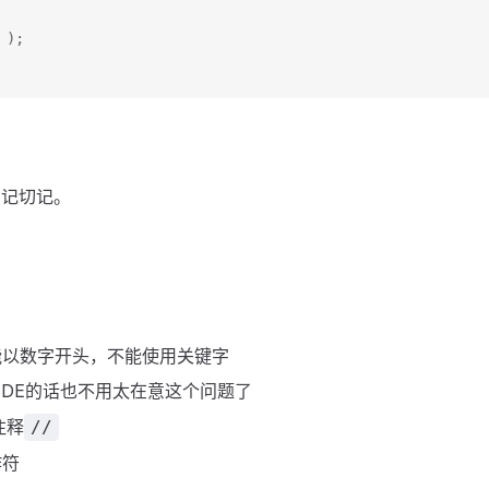
 );
切记切记。
能以数字开头，不能使用关键字
IDE的话也不用太在意这个问题了
注释
//
作符