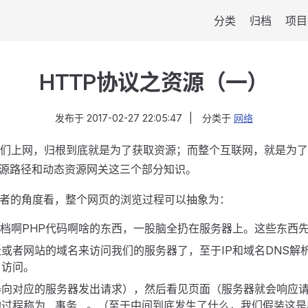
分类
归档
项目
HTTP协议之资源（一）
发布于
2017-02-27 22:05:47
|
分类于
网络
，我们上网，归根到底就是为了获取资源；而整个互联网，就是为
源路径和动态资源网关这三个部分知识。
发者的角度看，整个网页的浏览过程可以抽象为：
文档啊PHP代码啊啥的东西，一股脑全扔在服务器上。这些东西先暂
址或者网站的域名来访问我们的服务器了，至于IP和域名DNS
户访问。
器向对应的服务器发出请求），然后看见页面（服务器就会响应
过程称为__事务__。（至于中间到底发生了什么，我们假装这