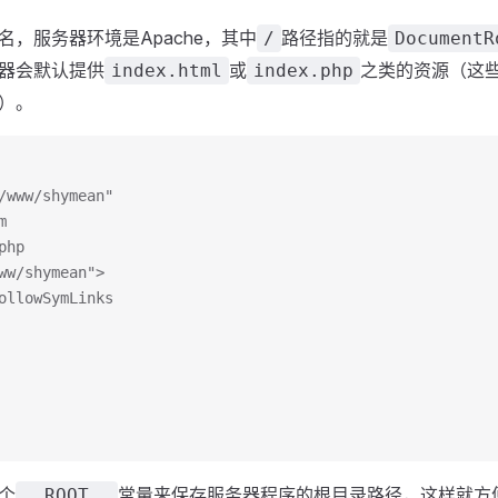
，服务器环境是Apache，其中
路径指的就是
/
DocumentR
器会默认提供
或
之类的资源（这
index.html
index.php
）。
p/www/shymean"
m
php
www/shymean">
FollowSymLinks
个
常量来保存服务器程序的根目录路径，这样就方
__ROOT__