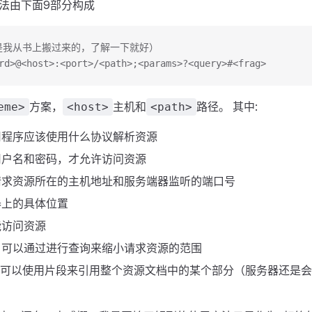
语法由下面9部分构成
是我从书上搬过来的，了解一下就好）
rd>@<host>:<port>/<path>;<params>?<query>#<frag>
方案，
主机和
路径。 其中:
eme>
<host>
<path>
用程序应该使用什么协议解析资源
用户名和密码，才允许访问资源
请求资源所在的主机地址和服务端器监听的端口号
器上的具体位置
能访问资源
，可以通过进行查询来缩小请求资源的范围
，可以使用片段来引用整个资源文档中的某个部分（服务器还是