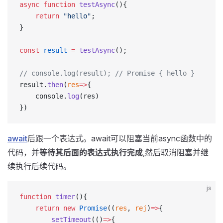
async
 function
 testAsync
(){
	return
 "hello"
;
}
const
 result
 =
 testAsync
();
// console.log(result); // Promise { hello }
result.
then
(
res
=>
{
	console.
log
(res)
})
await
后跟一个表达式。await可以阻塞当前async函数中的
代码，并
等待其后面的表达式执行完成
,然后取消阻塞并继
续执行后续代码。
js
function
 timer
(){
	return
 new
 Promise
((
res
, 
rej
)
=>
{
		setTimeout
(()
=>
{