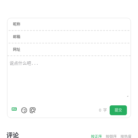
昵称
邮箱
网址
提交
0
字
评论
按正序
按倒序
按热度