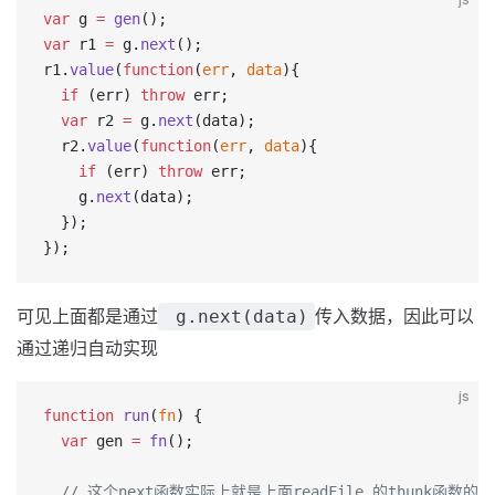
var
 g 
=
 gen
();
var
 r1 
=
 g.
next
();
r1.
value
(
function
(
err
, 
data
){
  if
 (err) 
throw
 err;
  var
 r2 
=
 g.
next
(data);
  r2.
value
(
function
(
err
, 
data
){
    if
 (err) 
throw
 err;
    g.
next
(data);
  });
});
可见上面都是通过
传入数据，因此可以
g.next(data)
通过递归自动实现
js
function
 run
(
fn
) {
  var
 gen 
=
 fn
();
  // 这个next函数实际上就是上面readFile 的thunk函数的ca