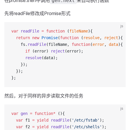
在promise.then中调用
来自动执行函数
gen.next
先将readFile修改成Promise形式
js
var
 readFile
 =
 function
 (
fileName
){
  return
 new
 Promise
(
function
 (
resolve
, 
reject
){
    fs.
readFile
(fileName, 
function
(
error
, 
data
){
      if
 (error) 
reject
(error);
      resolve
(data);
    });
  });
};
然后，对于同样的异步读取文件的任务
js
var
 gen
 =
 function*
 (){
  var
 f1 
=
 yield
 readFile
(
'/etc/fstab'
);
  var
 f2 
=
 yield
 readFile
(
'/etc/shells'
);