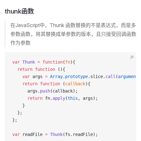
thunk函数
在JavaScript中，Thunk 函数替换的不是表达式，而是多
参数函数，将其替换成单参数的版本，且只接受回调函数
作为参数
js
var
 Thunk
 =
 function
(
fn
){
  return
 function
 (){
    var
 args 
=
 Array
.
prototype
.slice.
call
(
arguments
    return
 function
 (
callback
){
      args.
push
(callback);
      return
 fn.
apply
(
this
, args);
    }
  };
};
var
 readFile 
=
 Thunk
(fs.readFile);