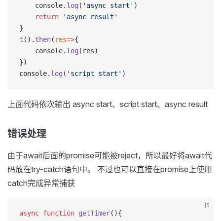
    console.
log
(
'async start'
)
    return
 'async result'
}
t
().
then
(
res
=>
{
    console.
log
(res)
})
console.
log
(
'script start'
)
上面代码依次输出 async start、script start、async result
错误处理
由于await后面的promise可能被reject，所以最好将await代
码放在try-catch语句中。 不过也可以直接在promise上使用
catch完成异常捕获
js
async
 function
 getTimer
(){