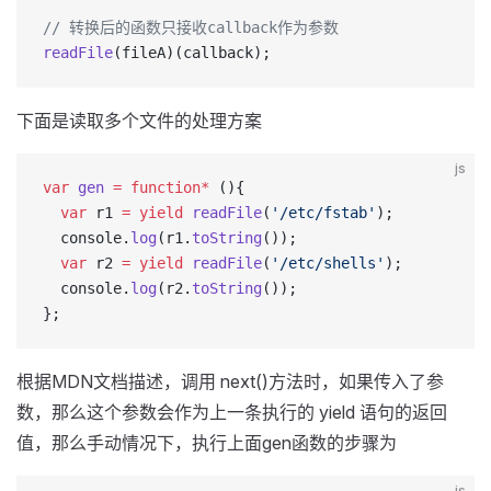
// 转换后的函数只接收callback作为参数
readFile
(fileA)(callback);
下面是读取多个文件的处理方案
js
var
 gen
 =
 function*
 (){
  var
 r1 
=
 yield
 readFile
(
'/etc/fstab'
);
  console.
log
(r1.
toString
());
  var
 r2 
=
 yield
 readFile
(
'/etc/shells'
);
  console.
log
(r2.
toString
());
};
根据MDN文档描述，调用 next()方法时，如果传入了参
数，那么这个参数会作为上一条执行的 yield 语句的返回
值，那么手动情况下，执行上面gen函数的步骤为
js