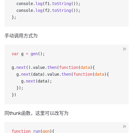
  console.
log
(f1.
toString
());
  console.
log
(f2.
toString
());
};
手动调用方式为
js
var
 g 
=
 gen
();
g.
next
().value.
then
(
function
(
data
){
  g.
next
(data).value.
then
(
function
(
data
){
    g.
next
(data);
  });
})
同thunk函数，这里可以改写为
js
function
 run
(
gen
){