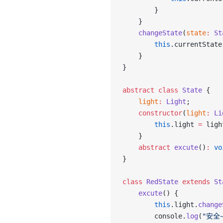
        }
    }
    changeState
(
state
:
 St
        this
.currentState
    }
}
abstract
 class
 State
 {
    light
:
 Light
;
    constructor
(
light
:
 Li
        this
.light 
=
 ligh
    }
    abstract
 excute
()
:
 vo
}
class
 RedState
 extends
 St
    excute
() {
        this
.light.
change
        console.
log
(
"安全~