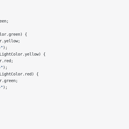
een;
lor.green) {
r.yellow;
"
);
LightColor.yellow) {
r.red;
"
);
LightColor.red) {
r.green;
"
);