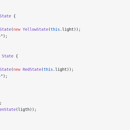
State
 {
State
(
new
 YellowState
(
this
.light));
"
);
 State
 {
State
(
new
 RedState
(
this
.light));
"
);
;
enState
(ligth));