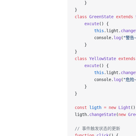
    }
}
class
 GreenState
 extends
 
    excute
() {
        this
.light.
change
        console.
log
(
"警告~
    }
}
class
 YellowState
 extends
    excute
() {
        this
.light.
change
        console.
log
(
"危险~
    }
}
const
 ligth
 =
 new
 Light
()
ligth.
changeState
(
new
 Gre
// 事件触发状态的更新
function
 click
() {