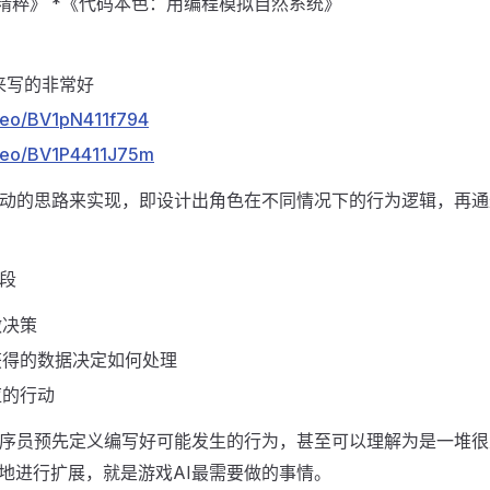
精粹》 *《代码本色：用编程模拟自然系统》
来写的非常好
video/BV1pN411f794
video/BV1P4411J75m
驱动的思路来实现，即设计出角色在不同情况下的行为逻辑，再
段
做决策
获得的数据决定如何处理
应的行动
程序员预先定义编写好可能发生的行为，甚至可以理解为是一堆很
地进行扩展，就是游戏AI最需要做的事情。