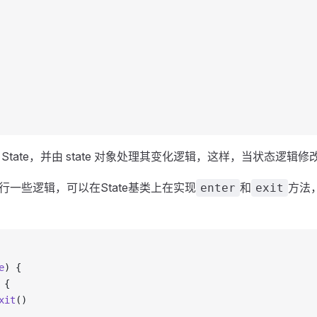
tate，并由 state 对象处理其变化逻辑，这样，当状态逻
一些逻辑，可以在State基类上在实现
和
方法
enter
exit
e
) {
 {
xit
()