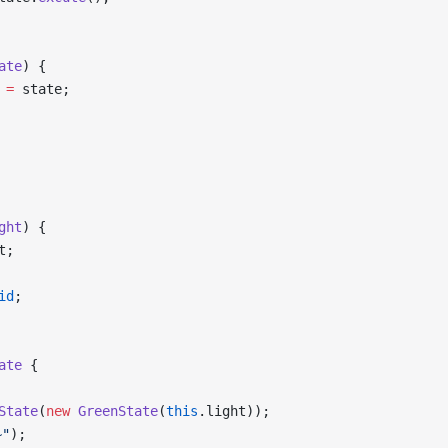
ate
) {
 
=
 state;
ght
) {
t;
id
;
ate
 {
State
(
new
 GreenState
(
this
.light));
"
);