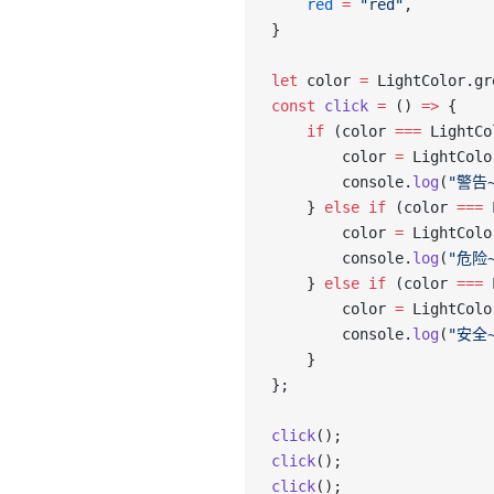
    red
 =
 "red"
,
}
let
 color 
=
 LightColor.gr
const
 click
 =
 () 
=>
 {
    if
 (color 
===
 LightCo
        color 
=
 LightColo
        console.
log
(
"警告~
    } 
else
 if
 (color 
===
 
        color 
=
 LightColo
        console.
log
(
"危险~
    } 
else
 if
 (color 
===
 
        color 
=
 LightColo
        console.
log
(
"安全~
    }
};
click
();
click
();
click
();