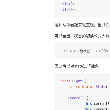
click
();
click
();
这种写法看起来很直观，但
if
可以看出，状态的切换公式大概
newState（新状态） + ef
因此可以对state进行抽象
class
 Light
 {
    currentState
:
 State
;
    update
() {
        if
 (
this
.currentS
            this
.currentS