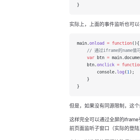
}
实际上，上面的事件监听也可以
main.
onload
 =
 function
(){
	// 通过iframe的nam
    var
 btn 
=
 main.docume
    btn.
onclick
 =
 functio
        console.
log
(
1
);
    }
}
但是，如果没有同源限制，这个
这样完全可以通过全屏的ifr
前页面监听子窗口（实际的登陆