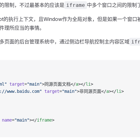
的限制，不过最基本的应该是
中多个窗口之间的限制
iframe
ript的执行上下文，且Window作为全局对象，但是如果一个
件理所应当的事情。
多页面的后台管理系统中，通过侧边栏导航控制主内容区域
if
ml"
 target
=
"main"
>同源页面文档</
a
></
li
>
://www.baidu.com"
 target
=
"main"
>非同源页面</
a
></
li
>
 name
=
"main"
></
iframe
>