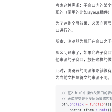
考虑这种需求：子窗口内的某个
现的（常用的比如layer.js插件
为了达到全屏效果，必须向顶层
口进行的。
所幸，浏览器为我们在窗口之间
那么问题来了，如果允许子窗口
他来源的子窗口，放任这样的做
此时，浏览器的同源策略就很有用
为当前文档与符文的来源不同。
// 在2.html中操作父窗口的
// 表单提交是不受同源策略控
btn.
onclick
 =
 function
(){
    parent.tform.
submit
()