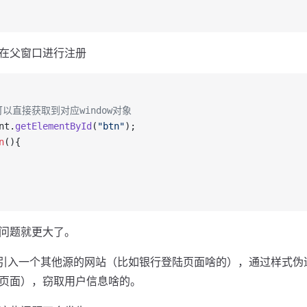
在父窗口进行注册
e值可以直接获取到对应window对象
nt.
getElementById
(
"btn"
);
n
(){
问题就更大了。
ame引入一个其他源的网站（比如银行登陆页面啥的），通过样式
页面），窃取用户信息啥的。