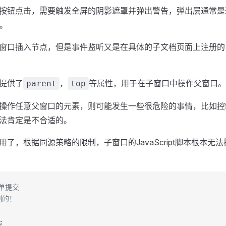
按钮点击，需要触发全屏的阴影遮罩并弹出警告，弹出层通常是
）。
窗口插入节点，但是事件监听又是在具体的子文档页面上注册的
提供了
，
等属性，用于在子窗口中操作父窗口。
parent
top
操作任意父窗口的元素，则可能发生一些很危险的事情，比如控
法肯定是不合适的。
了，根据同源策略的限制，子窗口的JavaScript脚本根本无
表单提交
制的！
;