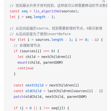
ts
// 找到最长升序子序列找到，这样就可以将需要移动的节点数量
const
 seq
 =
 lis_algorithm
(sources);
let
 j 
=
 seq.
length
 -
 1
;
// 从后向前遍历source，找到需要新增的节点，0表示新增
// 从后向前是为了使用insertBefore
for
 (
let
 i 
=
 sources.
length
 -
 1
; i 
>=
 0
; 
--
i) {
  // 处理新增节点
  if
 (sources[i] 
===
 0
) {
    let
 child 
=
 nextChildren[i]
    mount
(child, parentDOM)
    continue
  }
  const
 nextChild
 =
 nextChildren[i]
  const
 oldChild
 =
 lastChildren[sources[i] 
-
 1
]
  patch
(oldChild, nextChild, parentDOM)
  if
 (j 
<
 0
 ||
 i 
!==
 seq[j]) {