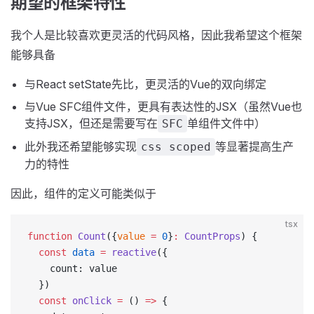
期望的框架特性
我个人是比较喜欢更灵活的代码风格，因此我希望这个框架
能够具备
与React setState先比，更灵活的Vue的双向绑定
与Vue SFC组件文件，更具有表达性的JSX（虽然Vue也
支持JSX，但还是需要写在
单组件文件中）
SFC
此外我还希望能够实现
等显著提高生产
css scoped
力的特性
因此，组件的定义可能类似于
tsx
function
 Count
({
value
 =
 0
}
:
 CountProps
) {
  const
 data
 =
 reactive
({
    count: value
  })
  const
 onClick
 =
 () 
=>
 {