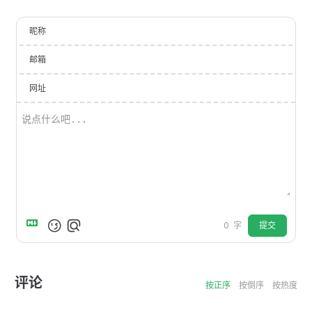
昵称
邮箱
网址
提交
0
字
评论
按正序
按倒序
按热度