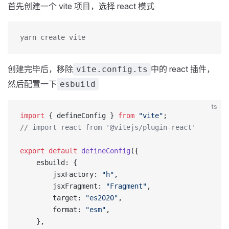
首先创建一个 vite 项目，选择 react 模式
yarn create vite
创建完毕后，移除
中的 react 插件，
vite.config.ts
然后配置一下
esbuild
ts
import
 { defineConfig } 
from
 "vite"
;
// import react from '@vitejs/plugin-react'
export
 default
 defineConfig
({
    esbuild: {
        jsxFactory: 
"h"
,
        jsxFragment: 
"Fragment"
,
        target: 
"es2020"
,
        format: 
"esm"
,
    },