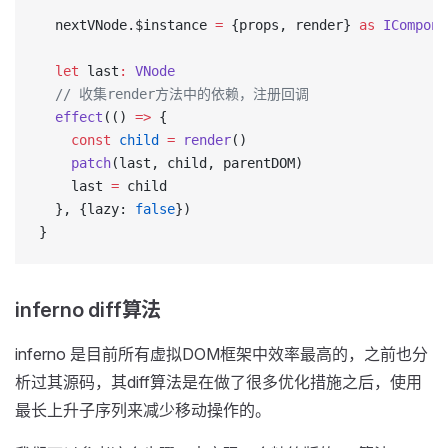
  nextVNode.$instance 
=
 {props, render} 
as
 ICompone
  let
 last
:
 VNode
  // 收集render方法中的依赖，注册回调
  effect
(() 
=>
 {
    const
 child
 =
 render
()
    patch
(last, child, parentDOM)
    last 
=
 child
  }, {lazy: 
false
})
}
inferno diff算法
inferno 是目前所有虚拟DOM框架中效率最高的，之前也分
析过其源码，其diff算法是在做了很多优化措施之后，使用
最长上升子序列来减少移动操作的。