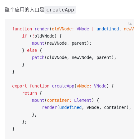
整个应用的入口是
createApp
ts
function
 render
(
oldVNode
:
 VNode
 |
 undefined
, 
newVNo
    if
 (
!
oldVNode) {
        mount
(newVNode, parent);
    } 
else
 {
        patch
(oldVNode, newVNode, parent);
    }
}
export
 function
 createApp
(
vNode
:
 VNode
) {
    return
 {
        mount
(
container
:
 Element
) {
            render
(
undefined
, vNode, container);
        },
    };
}