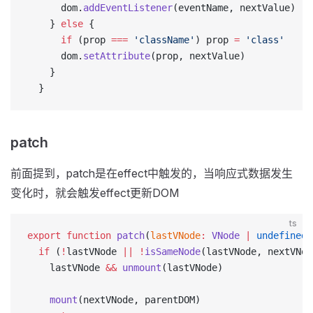
      dom.
addEventListener
(eventName, nextValue)
    } 
else
 {
      if
 (prop 
===
 'className'
) prop 
=
 'class'
      dom.
setAttribute
(prop, nextValue)
    }
  }
patch
前面提到，patch是在effect中触发的，当响应式数据发生
变化时，就会触发effect更新DOM
ts
export
 function
 patch
(
lastVNode
:
 VNode
 |
 undefined
,
  if
 (
!
lastVNode 
||
 !
isSameNode
(lastVNode, nextVNod
    lastVNode 
&&
 unmount
(lastVNode)
    mount
(nextVNode, parentDOM)