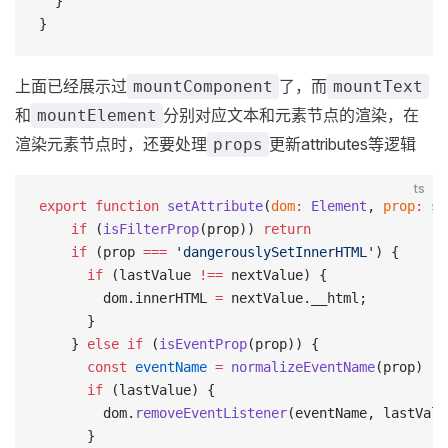
  }
}
上面已经展示过
了，而
mountComponent
mountText
和
分别对应文本和元素节点的渲染，在
mountElement
渲染元素节点时，还要处理
更新attributes等逻辑
props
ts
export
 function
 setAttribute
(
dom
:
 Element
, 
prop
:
 st
    if
 (
isFilterProp
(prop)) 
return
    if
 (prop 
===
 'dangerouslySetInnerHTML'
) {
      if
 (lastValue 
!==
 nextValue) {
        dom.innerHTML 
=
 nextValue.__html;
      }
    } 
else
 if
 (
isEventProp
(prop)) {
      const
 eventName
 =
 normalizeEventName
(prop)
      if
 (lastValue) {
        dom.
removeEventListener
(eventName, lastValu
      }