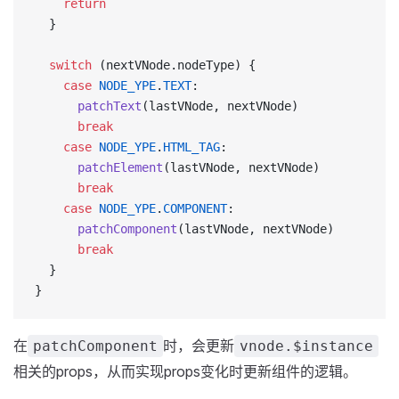
    return
  }
  switch
 (nextVNode.nodeType) {
    case
 NODE_YPE
.
TEXT
:
      patchText
(lastVNode, nextVNode)
      break
    case
 NODE_YPE
.
HTML_TAG
:
      patchElement
(lastVNode, nextVNode)
      break
    case
 NODE_YPE
.
COMPONENT
:
      patchComponent
(lastVNode, nextVNode)
      break
  }
}
在
时，会更新
patchComponent
vnode.$instance
相关的props，从而实现props变化时更新组件的逻辑。