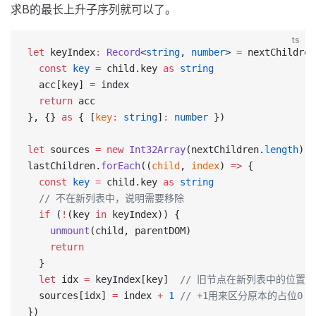
求B的最长上升子序列就可以了。
ts
let
 keyIndex
:
 Record
<
string
, 
number
> 
=
 nextChildren
  const
 key
 =
 child.key 
as
 string
  acc[key] 
=
 index
  return
 acc
}, {} 
as
 { [
key
:
 string
]
:
 number
 })
let
 sources 
=
 new
 Int32Array
(nextChildren.
length
);
lastChildren.
forEach
((
child
, 
index
) 
=>
 {
  const
 key
 =
 child.key 
as
 string
  // 不在新列表中，说明需要移除
  if
 (
!
(key 
in
 keyIndex)) {
    unmount
(child, parentDOM)
    return
  }
  let
 idx 
=
 keyIndex[key]  
// 旧节点在新列表中的位置
  sources[idx] 
=
 index 
+
 1
 // +1用来区分原本的占位0
})