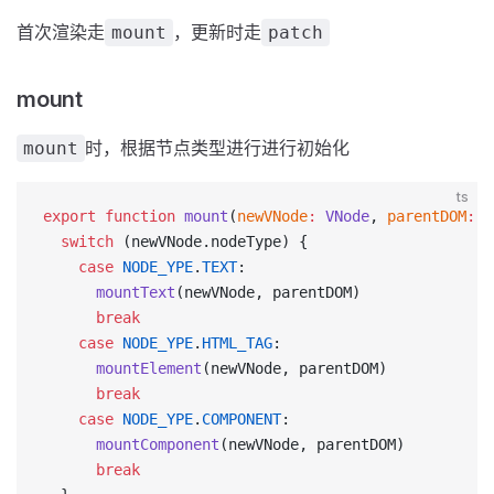
首次渲染走
，更新时走
mount
patch
mount
时，根据节点类型进行进行初始化
mount
ts
export
 function
 mount
(
newVNode
:
 VNode
, 
parentDOM
:
 E
  switch
 (newVNode.nodeType) {
    case
 NODE_YPE
.
TEXT
:
      mountText
(newVNode, parentDOM)
      break
    case
 NODE_YPE
.
HTML_TAG
:
      mountElement
(newVNode, parentDOM)
      break
    case
 NODE_YPE
.
COMPONENT
:
      mountComponent
(newVNode, parentDOM)
      break