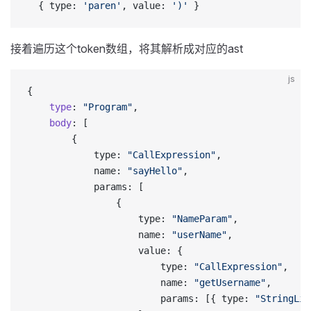
  { type: 
'paren'
, value: 
')'
 }
接着遍历这个token数组，将其解析成对应的ast
js
{
    type
: 
"Program"
,
    body
: [
        {
            type: 
"CallExpression"
,
            name: 
"sayHello"
,
            params: [
                {
                    type: 
"NameParam"
,
                    name: 
"userName"
,
                    value: {
                        type: 
"CallExpression"
,
                        name: 
"getUsername"
,
                        params: [{ type: 
"StringLit