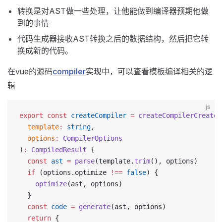
转换是对AST做一些处理，让他能做到编译器预期他做
到的事情
代码生成器接收AST转换之后的数据结构，然后把它转
换成新的代码。
在vue的源码
compiler
实现中，可以查看模板编译相关的逻
辑
js
export
 const
 createCompiler
 =
 createCompilerCreator
  template
:
 string
,
  options
:
 CompilerOptions
)
:
 CompiledResult
 {
  const
 ast
 =
 parse
(template.
trim
(), options)
  if
 (options.optimize 
!==
 false
) {
    optimize
(ast, options)
  }
  const
 code
 =
 generate
(ast, options)
  return
 {