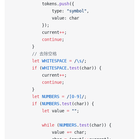
            tokens.
push
({
                type: 
"symbol"
,
                value: char
            });
            current
++
;
            continue
;
        }
        // 去除空格
        let
 WHITESPACE
 =
 /
\s
/
;
        if
 (
WHITESPACE
.
test
(char)) {
            current
++
;
            continue
;
        }
        let
 NUMBERS
 =
 /
[0-9]
/
;
        if
 (
NUMBERS
.
test
(char)) {
            let
 value 
=
 ""
;
            while
 (
NUMBERS
.
test
(char)) {
                value 
+=
 char;