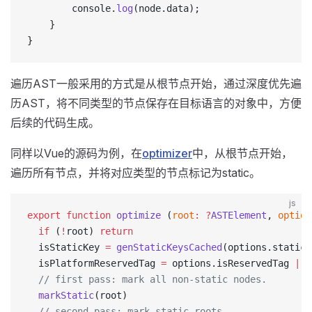
        console.
log
(node.data);
    }
}
遍历AST一般采用的方式是从根节点开始，通过深度优先遍
历AST，将不同类型的节点保存在目标语言的对象中，方便
后续的代码生成。
同样以Vue的源码为例，在
optimizer
中，从根节点开始，
遍历所有节点，并将对应类型的节点标记为static。
js
export
 function
 optimize
 (
root
:
 ?
ASTElement
, 
option
  if
 (
!
root) 
return
  isStaticKey 
=
 genStaticKeysCached
(options.staticK
  isPlatformReservedTag 
=
 options.isReservedTag 
||
 
  // first pass: mark all non-static nodes.
  markStatic
(root)
  // second pass: mark static roots.