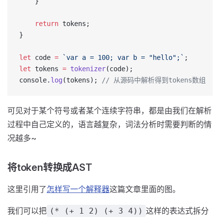
    }
    return
 tokens;
}
let
 code 
=
 `var a = 100; var b = "hello";`
;
let
 tokens 
=
 tokenizer
(code);
console.
log
(tokens); 
// 从源码中解析得到tokens数组
可见对于某个符号或者某个连续字符串，都是由我们在解析
过程中自己定义的，语言越复杂，词法分析时需要判断的情
况越多~
将token转换成AST
这里引用了
怎样写一个解释器
这篇文章里面的图。
我们可以把
这样的表达式拆分
(* (+ 1 2) (+ 3 4))