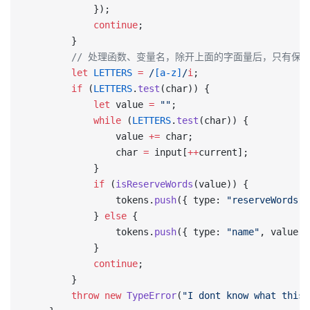
            });
            continue
;
        }
        // 处理函数、变量名，除开上面的字面量后，只有
        let
 LETTERS
 =
 /
[a-z]
/
i
;
        if
 (
LETTERS
.
test
(char)) {
            let
 value 
=
 ""
;
            while
 (
LETTERS
.
test
(char)) {
                value 
+=
 char;
                char 
=
 input[
++
current];
            }
            if
 (
isReserveWords
(value)) {
                tokens.
push
({ type: 
"reserveWords"
,
            } 
else
 {
                tokens.
push
({ type: 
"name"
, value }
            }
            continue
;
        }
        throw
 new
 TypeError
(
"I dont know what this 