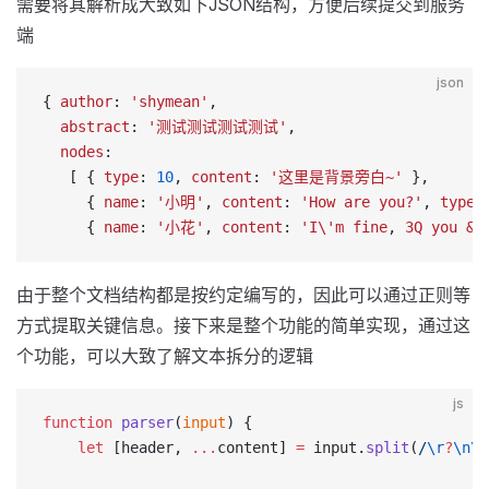
需要将其解析成大致如下JSON结构，方便后续提交到服务
端
json
{ 
author
: 
'shymean'
,
  abstract
: 
'测试测试测试测试'
,
  nodes
:
   [ { 
type
: 
10
, 
content
: 
'这里是背景旁白~'
 },
     { 
name
: 
'小明'
, 
content
: 
'How
 are
 you?'
, 
type
:
     { 
name
: 
'小花'
, 
content
: 
'I\'m
 fine
, 
3Q
 you
 &
 
由于整个文档结构都是按约定编写的，因此可以通过正则等
方式提取关键信息。接下来是整个功能的简单实现，通过这
个功能，可以大致了解文本拆分的逻辑
js
function
 parser
(
input
) {
    let
 [header, 
...
content] 
=
 input.
split
(
/
\r
?
\n\s