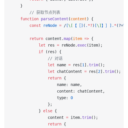
    }
		// 获取节点列表
    function
 parseContent
(
content
) {
        const
 reNode
 =
 /
[
\[
【［]
(
.
*?
)
[
\]
】］].
*
(?=
\r
        return
 content.
map
(
item
 =>
 {
            let
 res 
=
 reNode.
exec
(item);
            if
 (res) {
                // 对话
                let
 name 
=
 res[
1
].
trim
();
                let
 chatContent 
=
 res[
2
].
trim
();
                return
 {
                    name: name,
                    content: chatContent,
                    type: 
0
                };
            } 
else
 {
                content 
=
 item.
trim
();
                return
 {