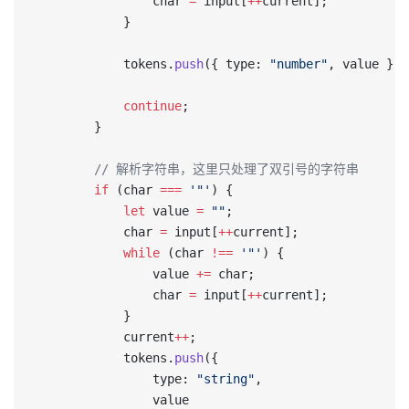
                char 
=
 input[
++
current];
            }
            tokens.
push
({ type: 
"number"
, value });
            continue
;
        }
        // 解析字符串，这里只处理了双引号的字符串
        if
 (char 
===
 '"'
) {
            let
 value 
=
 ""
;
            char 
=
 input[
++
current];
            while
 (char 
!==
 '"'
) {
                value 
+=
 char;
                char 
=
 input[
++
current];
            }
            current
++
;
            tokens.
push
({
                type: 
"string"
,
                value