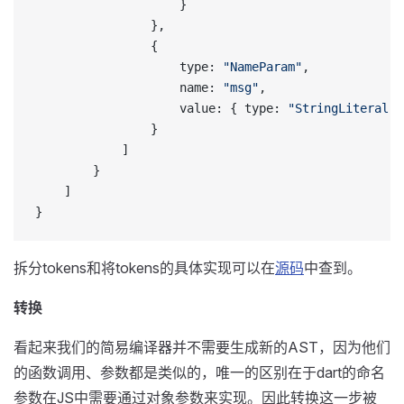
                    }
                },
                {
                    type: 
"NameParam"
,
                    name: 
"msg"
,
                    value: { type: 
"StringLiteral"
,
                }
            ]
        }
    ]
}
拆分tokens和将tokens的具体实现可以在
源码
中查到。
转换
看起来我们的简易编译器并不需要生成新的AST，因为他们
的函数调用、参数都是类似的，唯一的区别在于dart的命名
参数在JS中需要通过对象参数来实现。因此转换这一步被