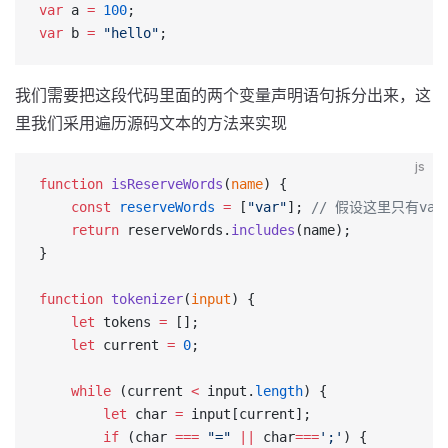
var
 a 
=
 100
; 
var
 b 
=
 "hello"
;
我们需要把这段代码里面的两个变量声明语句拆分出来，这
里我们采用遍历源码文本的方法来实现
js
function
 isReserveWords
(
name
) {
    const
 reserveWords
 =
 [
"var"
]; 
// 假设这里只有va
    return
 reserveWords.
includes
(name);
}
function
 tokenizer
(
input
) {
    let
 tokens 
=
 [];
    let
 current 
=
 0
;
    while
 (current 
<
 input.
length
) {
        let
 char 
=
 input[current];
        if
 (char 
===
 "="
 ||
 char
===
';'
) {