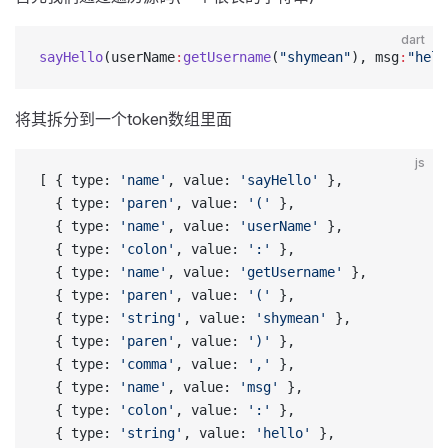
dart
sayHello
(userName
:
getUsername
(
"shymean"
), msg
:
"hell
将其拆分到一个token数组里面
js
[ { type: 
'name'
, value: 
'sayHello'
 },
  { type: 
'paren'
, value: 
'('
 },
  { type: 
'name'
, value: 
'userName'
 },
  { type: 
'colon'
, value: 
':'
 },
  { type: 
'name'
, value: 
'getUsername'
 },
  { type: 
'paren'
, value: 
'('
 },
  { type: 
'string'
, value: 
'shymean'
 },
  { type: 
'paren'
, value: 
')'
 },
  { type: 
'comma'
, value: 
','
 },
  { type: 
'name'
, value: 
'msg'
 },
  { type: 
'colon'
, value: 
':'
 },
  { type: 
'string'
, value: 
'hello'
 },