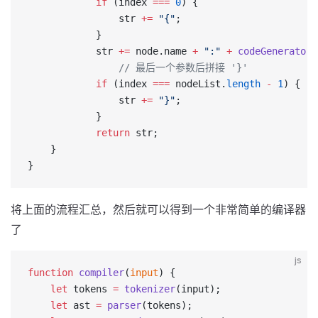
            if
 (index 
===
 0
) {
                str 
+=
 "{"
;
            }
            str 
+=
 node.name 
+
 ":"
 +
 codeGenerator
(
        		// 最后一个参数后拼接 '}'
            if
 (index 
===
 nodeList.
length
 -
 1
) {
                str 
+=
 "}"
;
            }
            return
 str;
    }
}
将上面的流程汇总，然后就可以得到一个非常简单的编译器
了
js
function
 compiler
(
input
) {
    let
 tokens 
=
 tokenizer
(input);
    let
 ast 
=
 parser
(tokens);