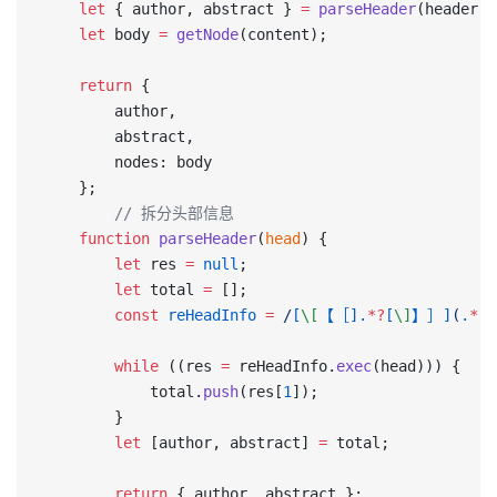
    let
 { author, abstract } 
=
 parseHeader
(header);
    let
 body 
=
 getNode
(content);
    return
 {
        author,
        abstract,
        nodes: body
    };
		// 拆分头部信息
    function
 parseHeader
(
head
) {
        let
 res 
=
 null
;
        let
 total 
=
 [];
        const
 reHeadInfo
 =
 /
[
\[
【［].
*?
[
\]
】］]
(
.
*
)
\
      	while
 ((res 
=
 reHeadInfo.
exec
(head))) {
            total.
push
(res[
1
]);
        }
        let
 [author, abstract] 
=
 total;
        return
 { author, abstract };