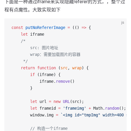
下面是一种通过iframe来实现隐藏referer的方式，，整个过
程有点魔性。大致实现如下
js
const
 putNoRefererImage
 =
 (() 
=>
 {
    let
 iframe
    /*
        src: 图片地址
        wrap：需要加载图片的容器
     */
    return
 function
 (
src
, 
wrap
) {
        if
 (iframe) {
            iframe.
remove
()
        }
        let
 url 
=
 new
 URL
(src);
        let
 frameid 
=
 'frameimg'
 +
 Math.
random
();
        window.img 
=
 `<img id="tmpImg" width=400 sr
        // 构造一个iframe