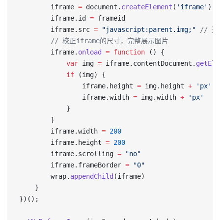
        iframe 
=
 document.
createElement
(
'iframe'
)
        iframe.id 
=
 frameid
        iframe.src 
=
 "javascript:parent.img;"
 // 通
        // 校正iframe的尺寸，完整展示图片
        iframe.
onload
 =
 function
 () {
            var
 img 
=
 iframe.contentDocument.
getEle
            if
 (img) {
                iframe.height 
=
 img.height 
+
 'px'
                iframe.width 
=
 img.width 
+
 'px'
            }
        }
        iframe.width 
=
 200
        iframe.height 
=
 200
        iframe.scrolling 
=
 "no"
        iframe.frameBorder 
=
 "0"
        wrap.
appendChild
(iframe)
    }
})();