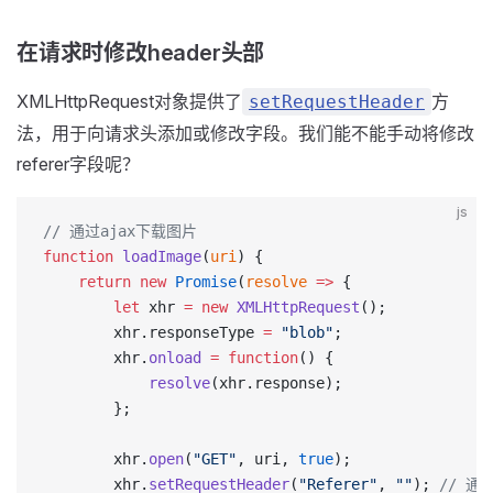
在请求时修改header头部
XMLHttpRequest对象提供了
方
setRequestHeader
法，用于向请求头添加或修改字段。我们能不能手动将修改
referer字段呢？
js
// 通过ajax下载图片
function
 loadImage
(
uri
) {
    return
 new
 Promise
(
resolve
 =>
 {
        let
 xhr 
=
 new
 XMLHttpRequest
();
        xhr.responseType 
=
 "blob"
;
        xhr.
onload
 =
 function
() {
            resolve
(xhr.response);
        };
        xhr.
open
(
"GET"
, uri, 
true
);
        xhr.
setRequestHeader
(
"Referer"
, 
""
); 
// 通过