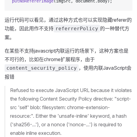
putNoRefererImage
(imgSrc, document.body);
运行代码可以看见，通过这种方式也可以实现隐藏referer的
功能，因此用作不支持
的一种替代方
referrerPolicy
案。
在某些不支持javascript内联运行的场景下，这种方案也是
不可行的，比如在chrome扩展程序，由于
，使用内联JavaScript会
content_security_policy
报错
Refused to execute JavaScript URL because it violates
the following Content Security Policy directive: "script-
src 'self' blob: filesystem: chrome-extension-
resource:". Either the 'unsafe-inline' keyword, a hash
('sha256-...'), or a nonce ('nonce-...') is required to
enable inline execution.