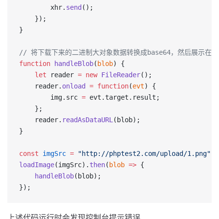
        xhr.
send
();
    });
}
// 将下载下来的二进制大对象数据转换成base64，然后展示在
function
 handleBlob
(
blob
) {
    let
 reader 
=
 new
 FileReader
();
    reader.
onload
 =
 function
(
evt
) {
        img.src 
=
 evt.target.result;
    };
    reader.
readAsDataURL
(blob);
}
const
 imgSrc
 =
 "http://phptest2.com/upload/1.png"
;
loadImage
(imgSrc).
then
(
blob
 =>
 {
    handleBlob
(blob);
});
上述代码运行时会发现控制台提示错误