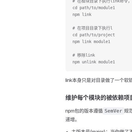
# 在模块目录下执行link命令
cd path/to/module1
npm link
# 在项目目录下执行l
cd path/to/project
npm link module1 
# 移除link
npm unlink module1
link本身只是对目录做了一
维护每个模块的被依赖项
npm包的版本遵循
规
SemVer
递增。
主版本号(major)：当你做了