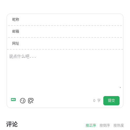
昵称
邮箱
网址
提交
0
字
评论
按正序
按倒序
按热度