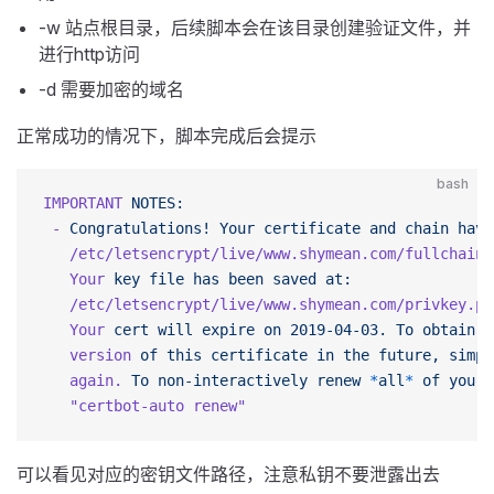
-w 站点根目录，后续脚本会在该目录创建验证文件，并
进行http访问
-d 需要加密的域名
正常成功的情况下，脚本完成后会提示
bash
IMPORTANT
 NOTES:
 -
 Congratulations!
 Your
 certificate
 and
 chain
 have
   /etc/letsencrypt/live/www.shymean.com/fullchain.
   Your
 key
 file
 has
 been
 saved
 at:
   /etc/letsencrypt/live/www.shymean.com/privkey.pe
   Your
 cert
 will
 expire
 on
 2019-04-03.
 To
 obtain
 a
   version
 of
 this
 certificate
 in
 the
 future,
 simpl
   again.
 To
 non-interactively
 renew
 *
all
*
 of
 your
 
   "certbot-auto renew"
可以看见对应的密钥文件路径，注意私钥不要泄露出去