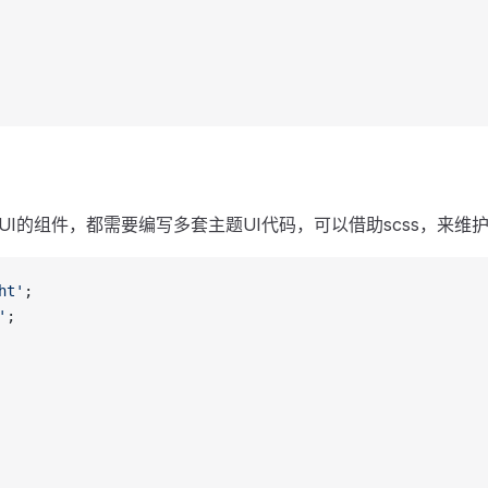
I的组件，都需要编写多套主题UI代码，可以借助scss，来
ht'
;
'
;