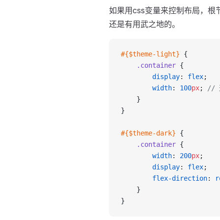
如果用css变量来控制布局，
还是有用武之地的。
#{$theme-light}
 {
    .container
 {
        display
: 
flex
; 
        width
: 
100
px
; 
//
    }
}
#{$theme-dark}
 {
    .container
 {
        width
: 
200
px
;
        display
: 
flex
;
        flex-direction
: 
r
    }
}