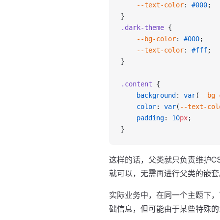
    --text-color
: 
#000
;
}
.dark-theme
 {
    --bg-color
: 
#000
;
    --text-color
: 
#fff
;
}
.content
 {
    background
: 
var
(
--bg-
    color
: 
var
(
--text-col
    padding
: 
10
px
;
}
这样的话，父类就只负责维护C
就可以，无需再进行父类的嵌套
实际业务中，在同一个主题下，
础信息，但可能由于某些特殊的