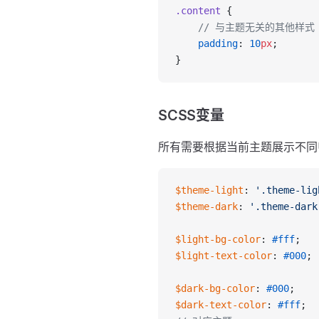
.content
 {
    // 与主题无关的其他样式
    padding
: 
10
px
;
}
SCSS变量
所有需要根据当前主题展示不同U
$theme-light
: 
'.theme-lig
$theme-dark
: 
'.theme-dark
$light-bg-color
: 
#fff
;
$light-text-color
: 
#000
;
$dark-bg-color
: 
#000
;
$dark-text-color
: 
#fff
;