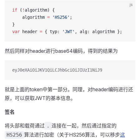
js
if
 (
!
algorithm) {
    algorithm 
=
 'HS256'
;
}
var
 header 
=
 { typ: 
'JWT'
, alg: algorithm };
然后同样对header进行base64编码，得到的结果为
eyJ0eXAiOiJKV1QiLCJhbGciOiJIUzI1NiJ9
就是上面的token中第一部分。同理，对header编码进行还
原，可以获取JWT的基本信息。
签名
将头部和载荷通过
连接在一起，然后通过指定的
.
算法进行加密（关于HS256算法，可以移步
这
HS256