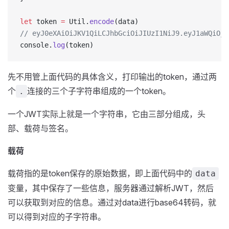
let
 token 
=
 Util.
encode
(data)
// eyJ0eXAiOiJKV1QiLCJhbGciOiJIUzI1NiJ9.eyJ1aWQiOjE
console.
log
(token)
先不用管上面代码的具体含义，打印输出的token，通过两
个
连接的三个子字符串组成的一个token。
.
一个JWT实际上就是一个字符串，它由三部分组成，头
部、载荷与签名。
载荷
载荷指的是token保存的原始数据，即上面代码中的
data
变量，其中保存了一些信息，服务器通过解析JWT，然后
可以获取到对应的信息。通过对data进行base64转码，就
可以得到对应的子字符串。