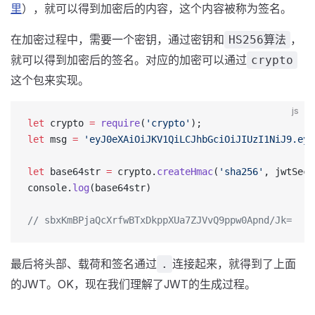
里
），就可以得到加密后的内容，这个内容被称为签名。
在加密过程中，需要一个密钥，通过密钥和
，
HS256算法
就可以得到加密后的签名。对应的加密可以通过
crypto
这个包来实现。
js
let
 crypto 
=
 require
(
'crypto'
);
let
 msg 
=
 'eyJ0eXAiOiJKV1QiLCJhbGciOiJIUzI1NiJ9.eyJ
let
 base64str 
=
 crypto.
createHmac
(
'sha256'
, jwtSecr
console.
log
(base64str)
// sbxKmBPjaQcXrfwBTxDkppXUa7ZJVvQ9ppw0Apnd/Jk=
最后将头部、载荷和签名通过
连接起来，就得到了上面
.
的JWT。OK，现在我们理解了JWT的生成过程。