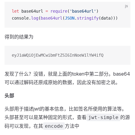
js
let
 base64url 
=
 require
(
'base64url'
)
console.
log
(
base64url
(
JSON
.
stringify
(data)))
得到的结果为
eyJ1aWQiOjEwMCwibmFtZSI6InNoeW1lYW4ifQ
发现了什么？没错，就是上面的token中第二部分。base64
可以通过解码还原成原始的数据，因此没有加密之说。
头部
头部用于描述jwt的基本信息，比如签名所使用的算法等。
头部甚至可以是某种固定的形式，查看
的源
jwt-simple
码可以发现，在其
方法中
encode