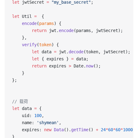
let
 jwtSecret 
=
 "my_base_secret"
;
let
 Util 
=
  {
    encode
(
params
) {
        return
 jwt.
encode
(params, jwtSecret);
    },
    verify
(
token
) {
        let
 data 
=
 jwt.
decode
(token, jwtSecret);
        let
 { expires } 
=
 data;
        return
 expires 
>
 Date.
now
();
    }
};
// 载荷
let
 data 
=
 {
    uid: 
100
,
    name: 
'shymean'
,
    expires: 
new
 Data
().
getTime
() 
+
 24
*
60
*
60
*
1000
}