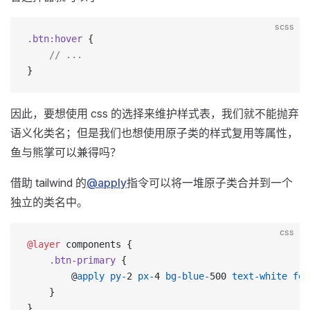
scss
.btn:hover
 {
    // ...
}
因此，要想使用 css 的选择来维护样式表，我们就不能抛弃
语义化类名；但是我们也想使用原子类的样式复用等属性，
鱼与熊掌可以兼得吗？
借助 tailwind 的
@apply
指令可以将一堆原子类合并到一个
独立的类名中。
css
@layer
 components {
    .btn-primary
 {
        @
apply
 py-
2 
px-
4 
bg-blue-
500 
text-white
 fon
    }
}