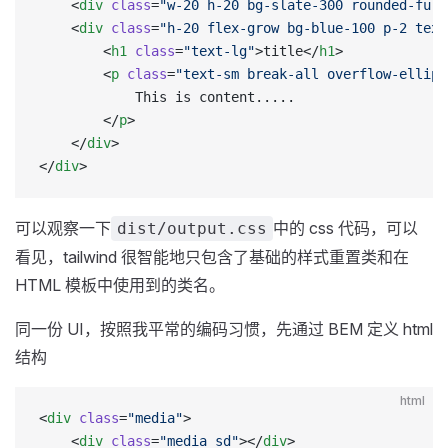
    <
div
 class
=
"w-20 h-20 bg-slate-300 rounded-full
    <
div
 class
=
"h-20 flex-grow bg-blue-100 p-2 text
        <
h1
 class
=
"text-lg"
>title</
h1
>
        <
p
 class
=
"text-sm break-all overflow-ellips
            This is content.....
        </
p
>
    </
div
>
</
div
>
可以观察一下
中的 css 代码，可以
dist/output.css
看见，tailwind 很智能地只包含了基础的样式重置类和在
HTML 模板中使用到的类名。
同一份 UI，按照我平常的编码习惯，先通过 BEM 定义 html
结构
html
<
div
 class
=
"media"
>
    <
div
 class
=
"media_sd"
></
div
>