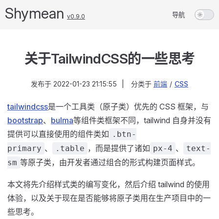
Shymean
导航
v0.9.0
关于TailwindCSS的一些思考
发布于
2022-01-23 21:15:55
|
分类于
前端
/
CSS
tailwindcss
是一个工具类（原子类）优先的 CSS 框架，与
bootstrap
、
bulma
等组件类框架不同，tailwind 自身并没有
提供可以直接使用的组件类如
.btn-
、
，而是提供了诸如
、
primary
.table
px-4
text-
等原子类，由开发者通过组合的形式构建页面样式。
sm
本文将先介绍样式类的编写变化，然后介绍 tailwind 的使用
体验，以及关于现在是否能够将原子类用在生产项目中的一
些思考。