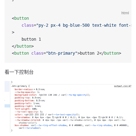
html
<
button
    class
=
"py-2 px-4 bg-blue-500 text-white font-se
>
    button 1
</
button
>
<
button
 class
=
"btn-primary"
>button 2</
button
>
看一下控制台