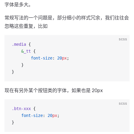
字体是多大。
常规写法的一个问题是，部分细小的样式冗余，我们往往会
忽略这些重复，比如
scss
.media
 {
    &
_tt
 {
        font-size
: 
20
px
;
    }
}
现在有另外某个按钮类的字体，如果也是 20px
scss
.btn-xxx
 {
    font-size
: 
20
px
;
}