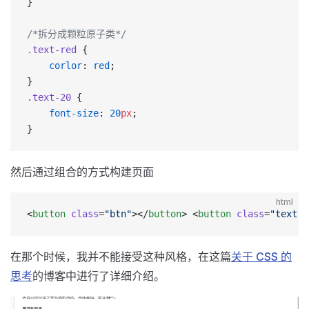
}
/*拆分成颗粒原子类*/
.text-red
 {
    corlor
: 
red
;
}
.text-20
 {
    font-size
: 
20
px
;
}
然后通过组合的方式构建页面
html
<
button
 class
=
"btn"
></
button
> <
button
 class
=
"text-r
在那个时候，我并不能接受这种风格，在这篇
关于 CSS 的
思考
的博客中进行了详细介绍。