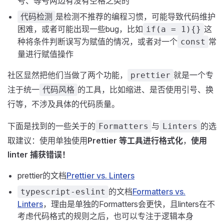
号、等号两边有没有空格之类的
是检测不推荐的编程习惯，可能导致代码维护
代码检测
困难，或者可能出现一些bug，比如
这
if(a = 1){}
种将条件判断误写为赋值的情况，或者对一个
常
const
量进行赋值操作
社区显然把他们当做了两个功能，
就是一个专
prettier
注于统一
的工具，比如缩进、是否使用引号、换
代码风格
行等，不涉及具体的代码质量。
下面是找到的一些关于的
与
的选
Formatters
Linters
取建议：使用单独使用
Prettier 等工具进行格式化
，
使用
linter 捕获错误！
prettier的文档
Prettier vs. Linters
的文档
Formatters vs.
typescript-eslint
Linters
，理由是单独的Formatters会更快，且linters在不
考虑代码格式的规则之后，也可以专注于逻辑本身