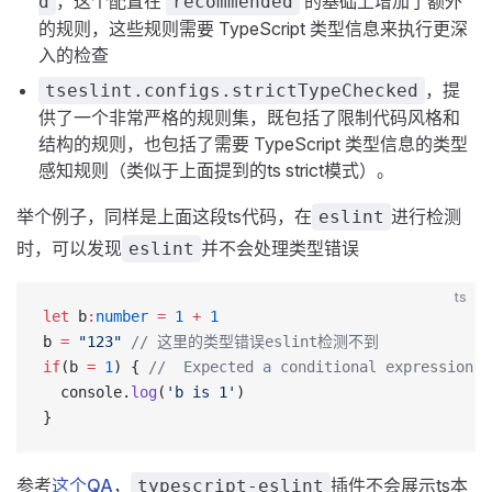
，这个配置在
的基础上增加了额外
d
recommended
的规则，这些规则需要 TypeScript 类型信息来执行更深
入的检查
，提
tseslint.configs.strictTypeChecked
供了一个非常严格的规则集，既包括了限制代码风格和
结构的规则，也包括了需要 TypeScript 类型信息的类型
感知规则（类似于上面提到的ts strict模式）。
举个例子，同样是上面这段ts代码，在
进行检测
eslint
时，可以发现
并不会处理类型错误
eslint
ts
let
 b
:
number
 =
 1
 +
 1
b 
=
 "123"
 // 这里的类型错误eslint检测不到
if
(b 
=
 1
) { 
//  Expected a conditional expression a
  console.
log
(
'b is 1'
)
}
参考
这个QA
，
插件不会展示ts本
typescript-eslint