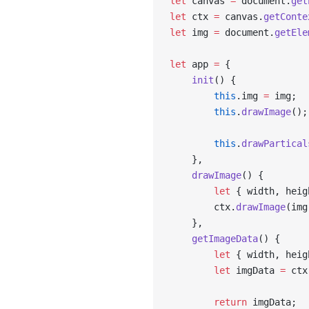
let
 canvas 
=
 document.
get
let
 ctx 
=
 canvas.
getConte
let
 img 
=
 document.
getEle
let
 app 
=
 {
    init
() {
        this
.img 
=
 img;
        this
.
drawImage
();
        this
.
drawPartical
    },
    drawImage
() {
        let
 { width, heig
        ctx.
drawImage
(img
    },
    getImageData
() {
        let
 { width, heig
        let
 imgData 
=
 ctx
        return
 imgData;