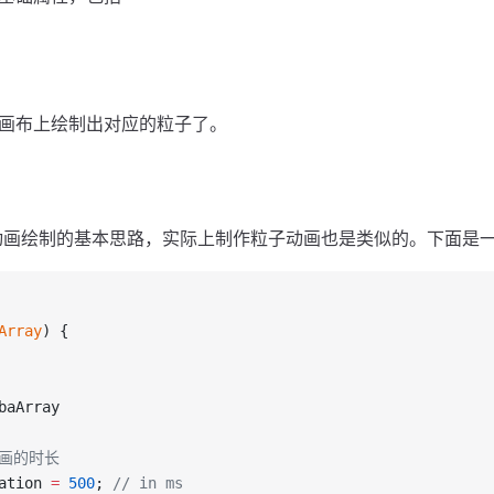
画布上绘制出对应的粒子了。
as动画绘制的基本思路，实际上制作粒子动画也是类似的。下面是
Array
) {
baArray
动画的时长
ation 
=
 500
; 
// in ms