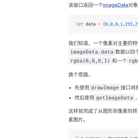
该接口返回一个
imageData
对象
let
 data 
=
 [
0
,
0
,
0
,
1
,
255
,
2
我们知道，一个像素对主要的特性
数据以四
imageData.data
和一个
rgba(0,0,0,1)
rgb
换个思路，
先使用
接口将
drawImage
然后使用
getImageData
这样就完成了从图形到像素的转
素图片。