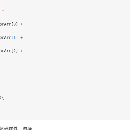
 
=
orArr[
0
] 
+
orArr[
1
] 
+
orArr[
2
] 
+
){
基础属性，包括