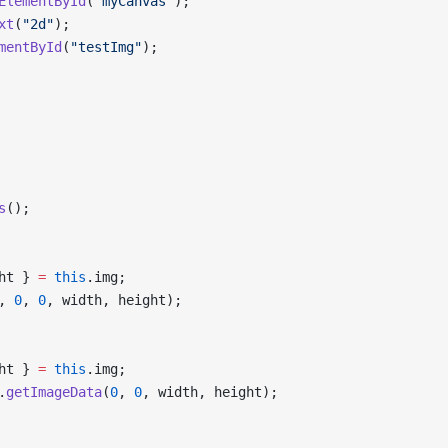
ElementById
(
"myCanvas"
);
xt
(
"2d"
);
mentById
(
"testImg"
);
s
();
ht } 
=
 this
.img;
, 
0
, 
0
, width, height);
ht } 
=
 this
.img;
.
getImageData
(
0
, 
0
, width, height);