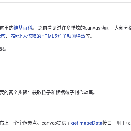
这里的
维基百科
。 之前看见过许多酷炫的canvas动画，大部
轮廓
、
7款让人惊叹的HTML5粒子动画特效
等。
果。
要的两个步骤：获取粒子和根据粒子制作动画。
上一个个像素点。canvas提供了
getImageData
接口，用于获