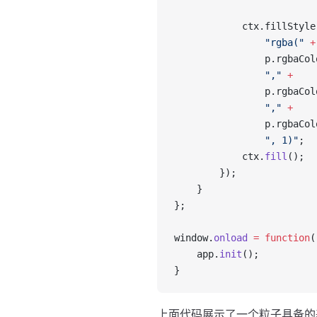
            ctx.fillStyle
                "rgba("
 +
                p.rgbaCol
                ","
 +
                p.rgbaCol
                ","
 +
                p.rgbaCol
                ", 1)"
;
            ctx.
fill
();
        });
    }
};
window.
onload
 =
 function
(
    app.
init
();
}
上面代码展示了一个粒子具备的