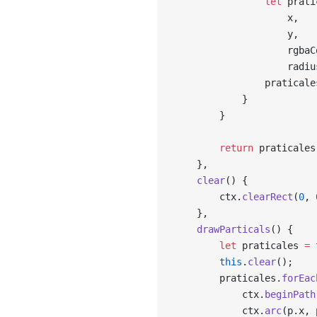
                let
 prati
                    x, 
                    y, 
                    rgbaC
                    radiu
                praticale
            }
        }
        return
 praticales
    },
    clear
() {
        ctx.
clearRect
(
0
, 
    },
    drawParticals
() {
        let
 praticales 
=
 
        this
.
clear
();
        praticales.
forEac
            ctx.
beginPath
            ctx.
arc
(p.x, 