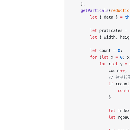
    },
    getParticals
(
reductio
        let
 { data } 
=
 th
        let
 praticales 
=
 
        let
 { width, heig
        let
 count 
=
 0
;
        for
 (
let
 x 
=
 0
; x
            for
 (
let
 y 
=
 
                count
++
;
                // 控
                if
 (count
                    conti
                }
                let
 index
                let
 rgbaC