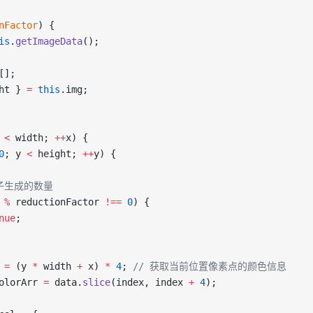
nFactor
) {
is
.
getImageData
();
[];
ht } 
=
 this
.img;
 
<
 width; 
++
x) {
0
; y 
<
 height; 
++
y) {
制粒子生成的数量
 
%
 reductionFactor 
!==
 0
) {
nue
;
 
=
 (y 
*
 width 
+
 x) 
*
 4
; 
// 获取当前位置像素点的颜色信息
olorArr 
=
 data.
slice
(index, index 
+
 4
);