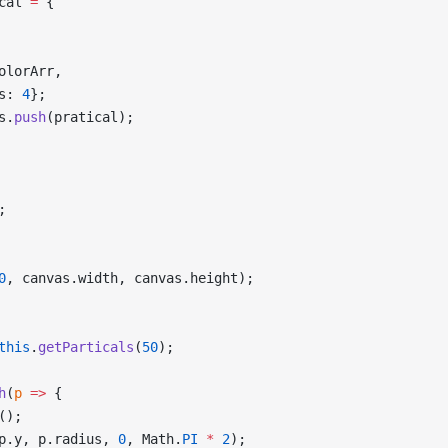
cal 
=
 { 
olorArr,
s: 
4
};
s.
push
(pratical);
;
0
, canvas.width, canvas.height);
this
.
getParticals
(
50
);
h
(
p
 =>
 {
();
p.y, p.radius, 
0
, Math.
PI
 *
 2
);