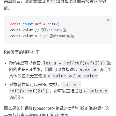
类型而言，则需要通过
进行包装才能实现类似的功
Ref
能。
ts
const
 count
:
Ref
 =
 ref
(
2
)
count.value 
// 获取count的值
count.value 
=
 3
 // 更新count的值
Ref类型的特殊在于
Ref类型可以嵌套,
返
let a = ref(ref(ref(2)))
回的也是Ref类型，因此可以直接通过
访问到
a.value
具体的值而无需使用
a.value.value.value
对象属性值可以是Ref类型，
let a =
，却可以直接通过
ref({x:ref(2)})
a.value.x
访问到x
那么是如何保证typescript在编译时类型推断正确的呢？这
一章节就来研究如何声明
类型。
Ref