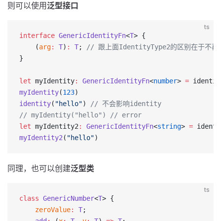
则可以使用
泛型接口
ts
interface
 GenericIdentityFn
<
T
> {
    (
arg
:
 T
)
:
 T
; 
// 跟上面IdentityType2的区别在
}
let
 myIdentity
:
 GenericIdentityFn
<
number
> 
=
 identit
myIdentity
(
123
)
identity
(
"hello"
) 
// 不会影响identity
// myIdentity("hello") // error
let
 myIdentity2
:
 GenericIdentityFn
<
string
> 
=
 identi
myIdentity2
(
"hello"
)
同理，也可以创建
泛型类
ts
class
 GenericNumber
<
T
> {
    zeroValue
:
 T
;