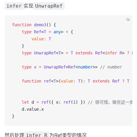
实现
infer
UnwrapRef
ts
function
 demo3
() {
    type
 Ref
<
T
 =
 any
> 
=
 {
        value
:
 T
    }
    type
 UnwrapRef
<
T
> 
=
 T
 extends
 Ref
<
infer
 R
> 
?
 R
 
    type
 x
 =
 UnwrapRef
<
Ref
<
number
>> 
// number
    function
 ref
<
T
>(
value
:
 T
)
:
 T
 extends
 Ref
 ?
 T
 :
 
    let
 d 
=
 ref
({ x: 
ref
(
1
) }) 
// 很可惜，做完这一步， 
    d.value.x
}
然后处理
为Ref类型的情况
infer R