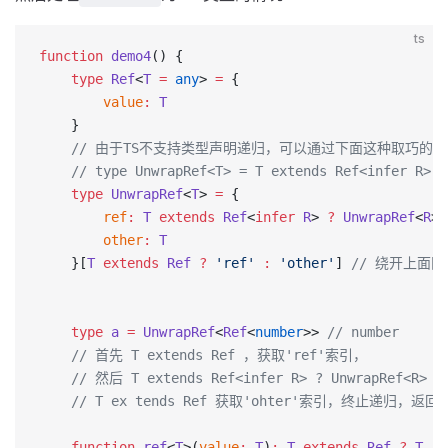
ts
function
 demo4
() {
    type
 Ref
<
T
 =
 any
> 
=
 {
        value
:
 T
    }
    // 由于TS不支持类型声明递归，可以通过下面这种取巧的
    // type UnwrapRef<T> = T extends Ref<infer R
    type
 UnwrapRef
<
T
> 
=
 {
        ref
:
 T
 extends
 Ref
<
infer
 R
> 
?
 UnwrapRef
<
R
> 
        other
:
 T
    }[
T
 extends
 Ref
 ?
 'ref'
 :
 'other'
] 
// 绕开上面
    type
 a
 =
 UnwrapRef
<
Ref
<
number
>> 
// number
    // 首先 T extends Ref ，获取'ref'索引，
    // 然后 T extends Ref<infer R> ? UnwrapRef<R
    // T ex tends Ref 获取'ohter'索引，终止递归，返回类
    function
 ref
<
T
>(
value
:
 T
)
:
 T
 extends
 Ref
 ?
 T
 :
 