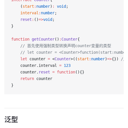
    (
start
:
number
)
:
 void
;
    interval
:
number
;
    reset
:
()
=>
void
;
}
function
 getCounter
()
:
Counter
{
    // 首先使用强制类型转换声明counter变量的类型
    // let counter = <Counter>function(start:number
    let
 counter 
=
 <
Counter
>((
start
:
number
)
=>
{}) 
//
    counter.interval 
=
 123
    counter.
reset
 =
 function
(){}
    return
 counter
}
泛型