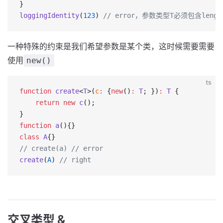
}
loggingIdentity
(
123
) 
// error，参数类型T必须包含leng
一种特殊的约束是我们希望参数是某个类，这时候需要需要
使用
new()
ts
function
 create
<
T
>(
c
:
 {
new
()
:
 T
; })
:
 T
 {
    return
 new
 c
();
}
function
 a
(){}
class
 A
{}
// create(a) // error
create
(
A
) 
// right
交叉类型 &