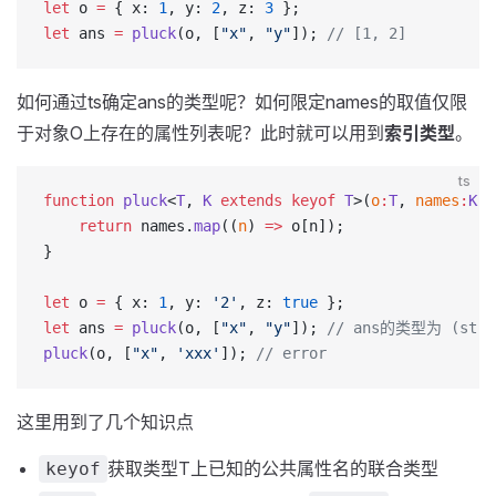
let
 o 
=
 { x: 
1
, y: 
2
, z: 
3
 };
let
 ans 
=
 pluck
(o, [
"x"
, 
"y"
]); 
// [1, 2]
如何通过ts确定ans的类型呢？如何限定names的取值仅限
于对象O上存在的属性列表呢？此时就可以用到
索引类型
。
ts
function
 pluck
<
T
, 
K
 extends
 keyof
 T
>(
o
:
T
, 
names
:
K
[]
    return
 names.
map
((
n
) 
=>
 o[n]);
}
let
 o 
=
 { x: 
1
, y: 
'2'
, z: 
true
 };
let
 ans 
=
 pluck
(o, [
"x"
, 
"y"
]); 
// ans的类型为 (strin
pluck
(o, [
"x"
, 
'xxx'
]); 
// error
这里用到了几个知识点
获取类型T上已知的公共属性名的联合类型
keyof