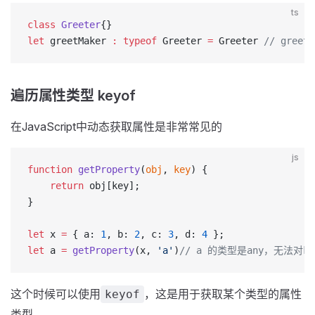
ts
class
 Greeter
{}
let
 greetMaker 
:
 typeof
 Greeter 
=
 Greeter 
// greet
遍历属性类型 keyof
在JavaScript中动态获取属性是非常常见的
js
function
 getProperty
(
obj
, 
key
) {
    return
 obj[key];
}
let
 x 
=
 { a: 
1
, b: 
2
, c: 
3
, d: 
4
 };
let
 a 
=
 getProperty
(x, 
'a'
)
// a 的类型是any，无法对
这个时候可以使用
，这是用于获取某个类型的属性
keyof
类型