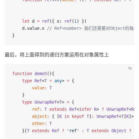
    let
 d 
=
 ref
({ x: 
ref
(
1
) })
    d.value.x 
// Ref<number> 我们还需要对Object的每个
}
最后，将上面得到的递归方案运用在对象属性上
ts
function
 demo5
(){
    type
 Ref
<
T
 =
 any
> 
=
 {
        value
:
 T
    }
    type
 UnwrapRef
<
T
> 
=
 {
        ref
:
 T
 extends
 Ref
<
infer
 R
> 
?
 UnwrapRef
<
R
> 
        object
:
 { [
K
 in
 keyof
 T
]
:
 UnwrapRef
<
T
[
K
]> }
        other
:
 T
    }[
T
 extends
 Ref
 ?
 'ref'
 :
 T
 extends
 Object
 ?
 'o