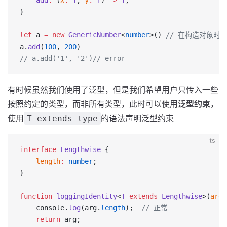
    add
:
 (
x
:
 T
, 
y
:
 T
) 
=>
 T
;
}
let
 a 
=
 new
 GenericNumber
<
number
>() 
// 在构造对象时
a.
add
(
100
, 
200
)
// a.add('1', '2')// error
有时候虽然我们使用了泛型，但是我们希望用户只传入一些
按照约定的类型，而非所有类型，此时可以使用
泛型约束
，
使用
的语法声明泛型约束
T extends type
ts
interface
 Lengthwise
 {
    length
:
 number
;
}
function
 loggingIdentity
<
T
 extends
 Lengthwise
>(
arg
:
    console.
log
(arg.
length
);  
// 正常
    return
 arg;