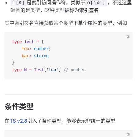
是索引访问操作符，类似于
，不过这里
T[K]
o['x']
返回的是类型，这种类型被称为
索引签名
其中索引签名直接获取某个类型下单个属性的类型，例如
ts
type
 Test
 =
 {
    foo
:
 number
;
    bar
:
 string
}
type
 N
 =
 Test
[
'foo'
] 
// number
条件类型
在
TS v2.8
引入了条件类型，能够表示非统一的类型
ts